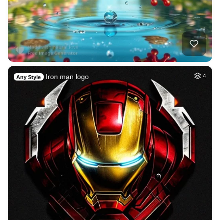
Iron man logo
4
Any Style