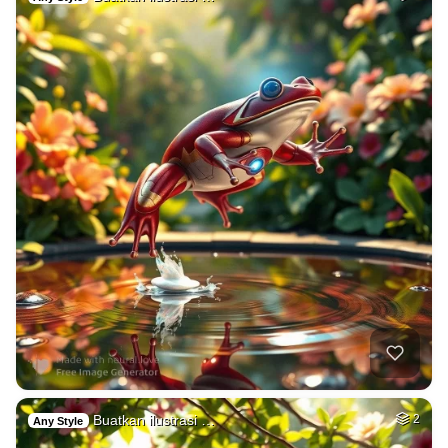
Buatkan ilustrasi …
2
Any Style