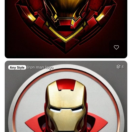
Iron man logo
4
Any Style