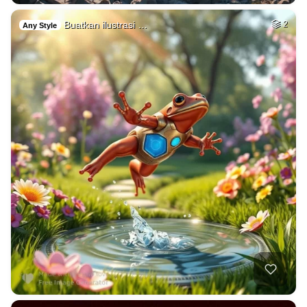
Buatkan ilustrasi …
2
Any Style