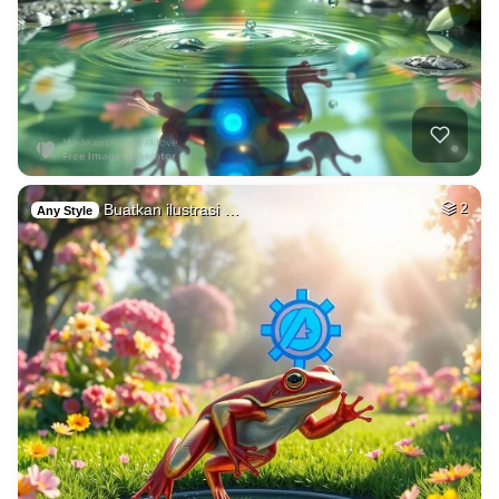
Buatkan ilustrasi …
2
Any Style