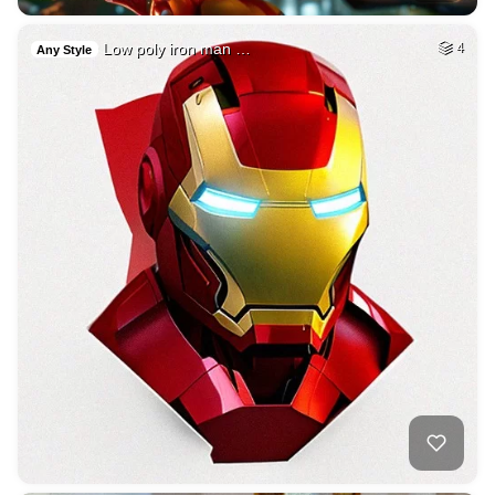
Low poly iron man …
4
Any Style