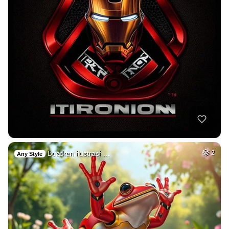
Buatkan ilustrasi …
2
Any Style