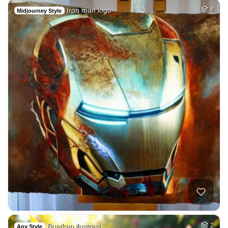
Iron man logo
4
Midjourney Style
Buatkan ilustrasi …
2
Any Style