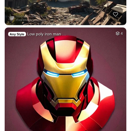
Low poly iron man …
4
Any Style