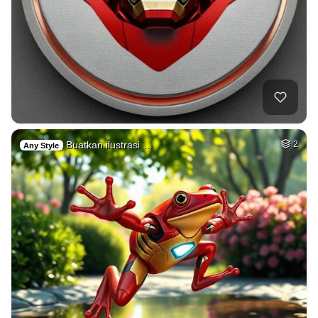
Buatkan ilustrasi …
2
Any Style