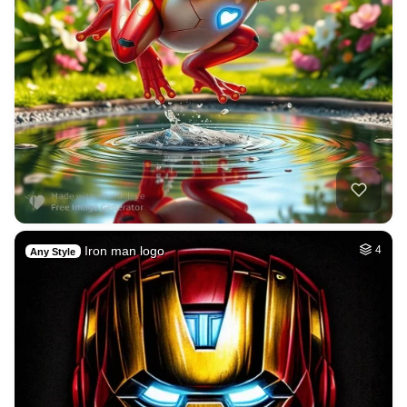
Iron man logo
4
Any Style