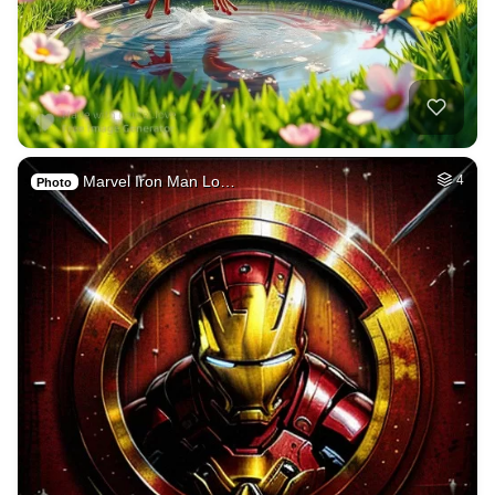
Marvel Iron Man Lo…
4
Photo