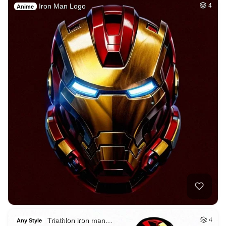
Iron Man Logo
4
Anime
Triathlon iron man…
4
Any Style