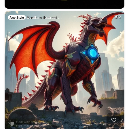
Buatkan ilustrasi …
2
Any Style