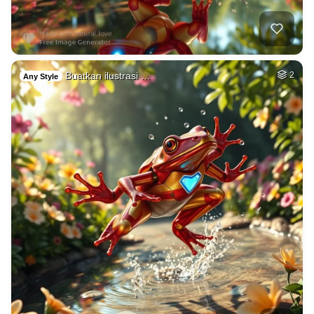
Buatkan ilustrasi …
2
Any Style