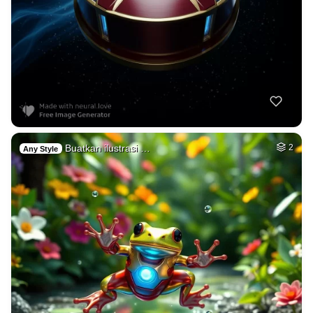
Buatkan ilustrasi …
2
Any Style