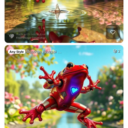
Buatkan ilustrasi …
2
Any Style