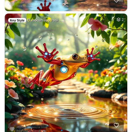
Buatkan ilustrasi …
2
Any Style