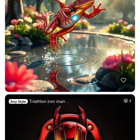
Triathlon iron man…
4
Any Style