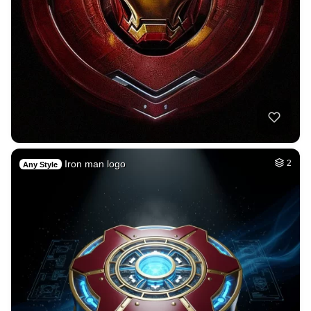
Iron man logo
2
Any Style