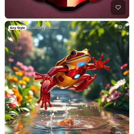
Buatkan ilustrasi …
2
Any Style