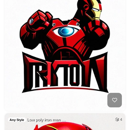
Low poly iron man …
4
Any Style