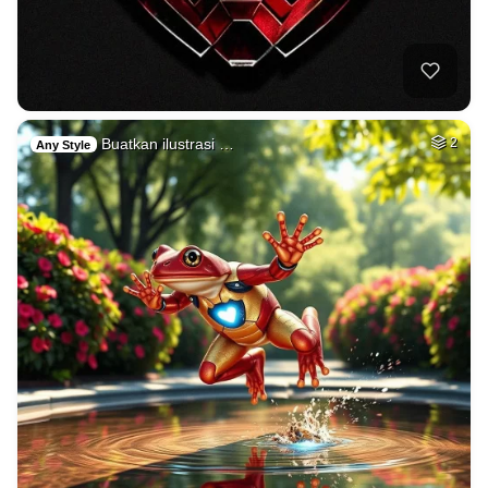
Buatkan ilustrasi …
2
Any Style