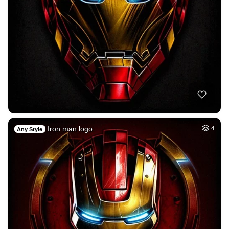
Iron man logo
4
Any Style