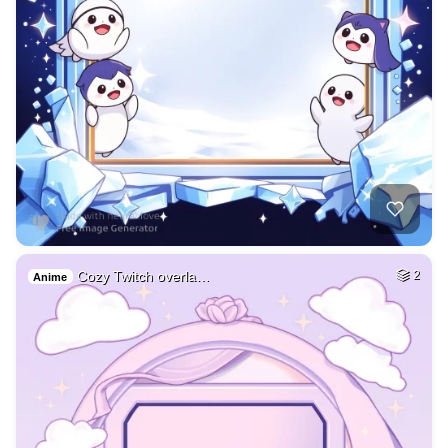
Cozy Twitch overla…
2
Anime