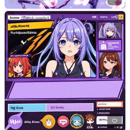
Twitch overlay
4
Anime